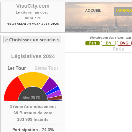
VisuCity.com
ACCUEIL
ARROND
Le citoyen au coeur
de la cité
(c) Bernard Hervier 2014-2026
Signification des sigles : pa
> Choisissez un scrutin <
Part
BN
DVG
Paris
Législatives 2024
1er Tour
2ème Tour
17ème Arrondissement
69 Bureaux de vote
103 909 Inscrits
Participation : 74.3%