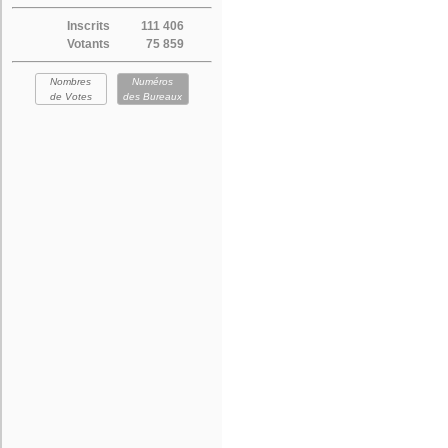
Inscrits
111 406
Votants
75 859
Nombres
Numéros
de Votes
des Bureaux