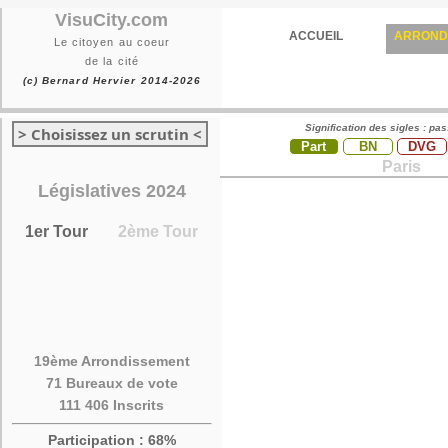
VisuCity.com
ACCUEIL
ARROND
Le citoyen au coeur
de la cité
(c) Bernard Hervier 2014-2026
Signification des sigles : pa
> Choisissez un scrutin <
Part
BN
DVG
Paris
Législatives 2024
1er Tour
2ème Tour
19ème Arrondissement
71 Bureaux de vote
111 406 Inscrits
Participation : 68%