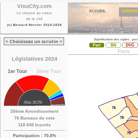
VisuCity.com
ACCUEIL
ARROND
Le citoyen au coeur
de la cité
(c) Bernard Hervier 2014-2026
Signification des sigles : pa
> Choisissez un scrutin <
Part
BN
DVG
Paris
Législatives 2024
1er Tour
2ème Tour
20ème Arrondissement
76 Bureaux de vote
118 646 Inscrits
Participation : 70.8%