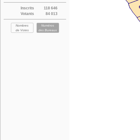
Inscrits
118 646
Votants
84 013
Nombres
Numéros
de Votes
des Bureaux