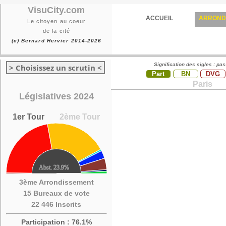
VisuCity.com
ACCUEIL
ARROND
Le citoyen au coeur
de la cité
(c) Bernard Hervier 2014-2026
Signification des sigles : pa
> Choisissez un scrutin <
Part
BN
DVG
Paris
Législatives 2024
1er Tour
2ème Tour
3ème Arrondissement
15 Bureaux de vote
22 446 Inscrits
Participation : 76.1%