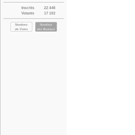
Inscrits
22 446
Votants
17 102
Nombres
Numéros
de Votes
des Bureaux