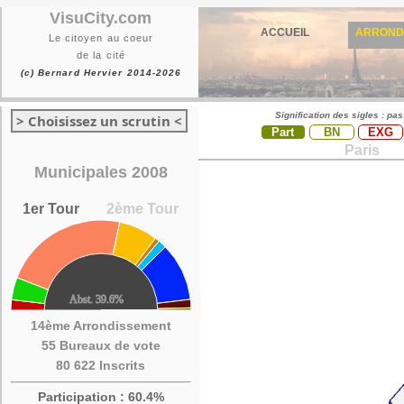
VisuCity.com
ACCUEIL
ARROND
Le citoyen au coeur
de la cité
(c) Bernard Hervier 2014-2026
Signification des sigles : pa
> Choisissez un scrutin <
Part
BN
EXG
Paris
Municipales 2008
1er Tour
2ème Tour
14ème Arrondissement
55 Bureaux de vote
80 622 Inscrits
Participation : 60.4%