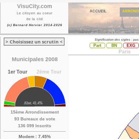
VisuCity.com
ACCUEIL
ARROND
Le citoyen au coeur
de la cité
(c) Bernard Hervier 2014-2026
Signification des sigles : pa
> Choisissez un scrutin <
Part
BN
EXG
Paris
Municipales 2008
1er Tour
2ème Tour
15ème Arrondissement
93 Bureaux de vote
136 099 Inscrits
Modem : 7.45%