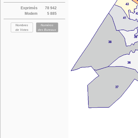
Exprimés
78 942
Modem
5 885
Nombres
Numéros
de Votes
des Bureaux