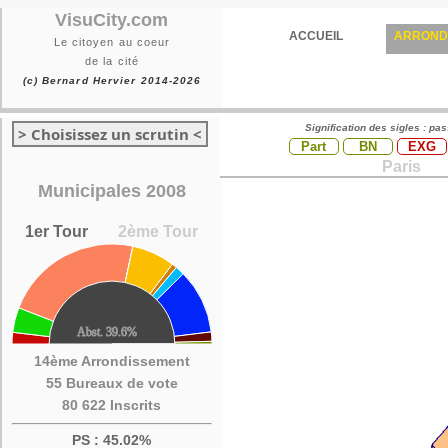
VisuCity.com
ACCUEIL
ARROND
Le citoyen au coeur
de la cité
(c) Bernard Hervier 2014-2026
Signification des sigles : pa
> Choisissez un scrutin <
Part
BN
EXG
Paris
Municipales 2008
1er Tour
2ème Tour
14ème Arrondissement
55 Bureaux de vote
80 622 Inscrits
PS : 45.02%