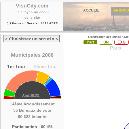
VisuCity.com
ACCUEIL
ARROND
Le citoyen au coeur
de la cité
(c) Bernard Hervier 2014-2026
Signification des sigles : pa
> Choisissez un scrutin <
Part
BN
EXG
Paris
Municipales 2008
1er Tour
2ème Tour
14ème Arrondissement
55 Bureaux de vote
80 622 Inscrits
Participation : 60.4%