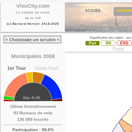
VisuCity.com
ACCUEIL
ARROND
Le citoyen au coeur
de la cité
(c) Bernard Hervier 2014-2026
Signification des sigles : pa
> Choisissez un scrutin <
Part
BN
EXG
Paris
Municipales 2008
1er Tour
2ème Tour
15ème Arrondissement
93 Bureaux de vote
136 099 Inscrits
Participation : 58.6%