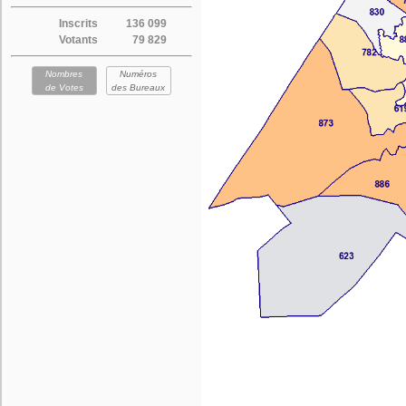
Inscrits
136 099
Votants
79 829
Nombres
Numéros
de Votes
des Bureaux