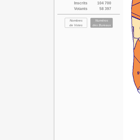
Inscrits
104 700
Votants
58 397
Nombres
Numéros
de Votes
des Bureaux