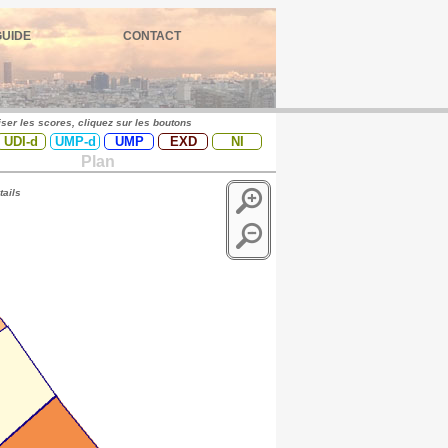
GUIDE
CONTACT
iser les scores, cliquez sur les boutons
UDI-d
UMP-d
UMP
EXD
NI
Plan
tails