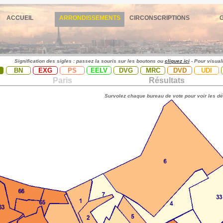
ACCUEIL
ARRONDISSEMENTS
CIRCONSCRIPTIONS
Signification des sigles : passez la souris sur les boutons ou
cliquez ici
- Pour visual
BN
EXG
PS
EELV
DVG
MRC
DVD
UDI
Paris
Résultats
Survolez chaque bureau de vote pour voir les dé