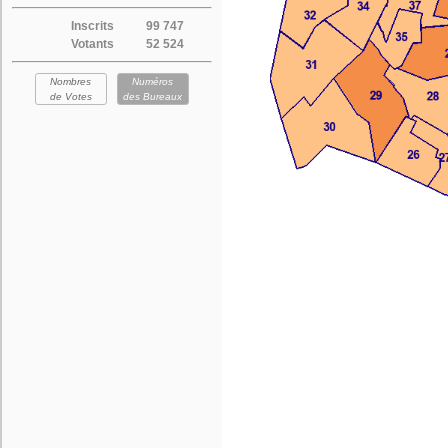
Inscrits
99 747
Votants
52 524
Nombres
Numéros
de Votes
des Bureaux