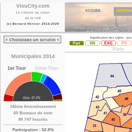
VisuCity.com
ACCUEIL
ARROND
Le citoyen au coeur
de la cité
(c) Bernard Hervier 2014-2026
Signification des sigles : pa
> Choisissez un scrutin <
Part
BN
EXG
PS
Paris
Municipales 2014
1er Tour
2ème Tour
18ème Arrondissement
65 Bureaux de vote
99 747 Inscrits
Participation : 52.6%