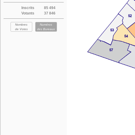
Inscrits
85 494
Votants
37 846
Nombres
Numéros
de Votes
des Bureaux