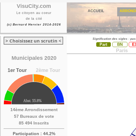
VisuCity.com
ACCUEIL
ARROND
Le citoyen au coeur
de la cité
(c) Bernard Hervier 2014-2026
Signification des sigles : pa
> Choisissez un scrutin <
Part
BN
E
Paris
Municipales 2020
1er Tour
2ème Tour
14ème Arrondissement
57 Bureaux de vote
85 494 Inscrits
Participation : 44.2%