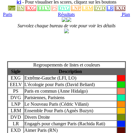
ici
- Pour visualiser les scores, cliquez sur les boutons
Part
BN
EXG
EELV
PS
DVG
LNP
LRM
DVD
LR
EXD
Paris
Résultats
Plan
Survolez chaque bureau de vote pour voir les détails
Regroupements de listes et couleurs
Sigle
Description
EXG
Extrême-Gauche (LFI, LO)
EELV
L'écologie pour Paris (David Beliard)
PS
Paris en commun (Anne Hidalgo)
DVG
Parisiennes, Parisiens
LNP
Le Nouveau Paris (Cédric Villani)
LRM
Ensemble Pour Paris (Agnès Buzyn)
DVD
Divers Droite
LR
Engagés pour changer Paris (Rachida Rati)
EXD
Aimer Paris (RN)