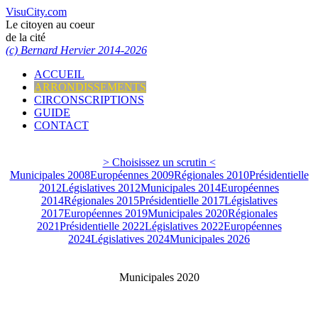
VisuCity.com
Le citoyen au coeur
de la cité
(c) Bernard Hervier 2014-2026
ACCUEIL
ARRONDISSEMENTS
CIRCONSCRIPTIONS
GUIDE
CONTACT
> Choisissez un scrutin <
Municipales 2008
Européennes 2009
Régionales 2010
Présidentielle
2012
Législatives 2012
Municipales 2014
Européennes
2014
Régionales 2015
Présidentielle 2017
Législatives
2017
Européennes 2019
Municipales 2020
Régionales
2021
Présidentielle 2022
Législatives 2022
Européennes
2024
Législatives 2024
Municipales 2026
Municipales 2020