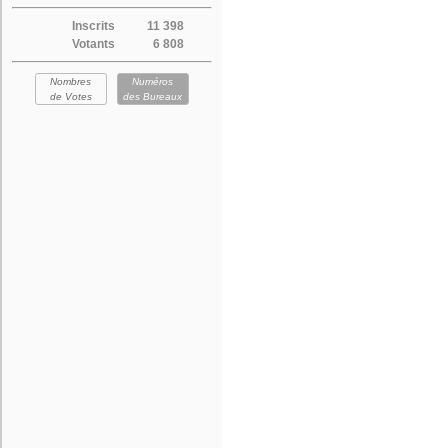
Inscrits
11 398
Votants
6 808
Nombres
Numéros
de Votes
des Bureaux