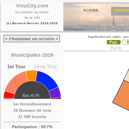
VisuCity.com
ACCUEIL
ARROND
Le citoyen au coeur
de la cité
(c) Bernard Hervier 2014-2026
Signification des sigles : pa
> Choisissez un scrutin <
Part.
Paris
Municipales 2026
1er Tour
2ème Tour
1er Arrondissement
10 Bureaux de vote
11 398 Inscrits
Participation : 59.7%