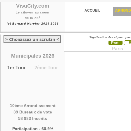
VisuCity.com
ACCUEIL
ARROND
Le citoyen au coeur
de la cité
(c) Bernard Hervier 2014-2026
Signification des sigles : pa
> Choisissez un scrutin <
Part.
Paris
Municipales 2026
1er Tour
2ème Tour
10ème Arrondissement
39 Bureaux de vote
58 983 Inscrits
Participation : 60.9%