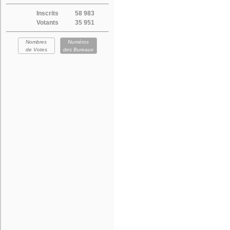
Inscrits
58 983
Votants
35 951
Nombres
Numéros
de Votes
des Bureaux