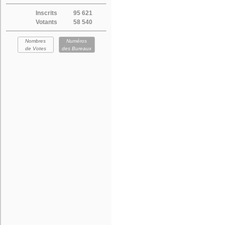
Inscrits
95 621
Votants
58 540
Nombres
Numéros
de Votes
des Bureaux