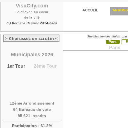
VisuCity.com
ACCUEIL
ARROND
Le citoyen au coeur
de la cité
(c) Bernard Hervier 2014-2026
Signification des sigles : pa
> Choisissez un scrutin <
Part.
Paris
Municipales 2026
1er Tour
2ème Tour
12ème Arrondissement
64 Bureaux de vote
95 621 Inscrits
Participation : 61.2%