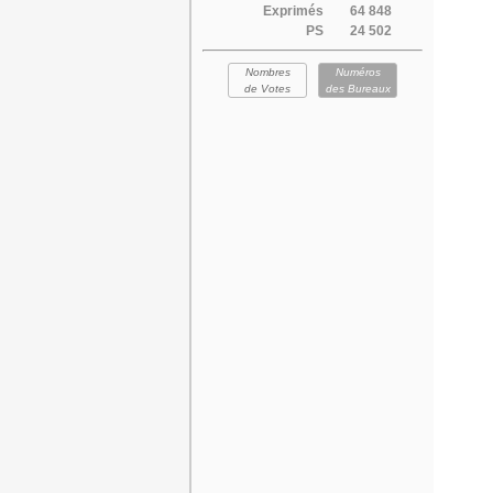
Exprimés
64 848
PS
24 502
Nombres
Numéros
de Votes
des Bureaux