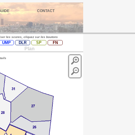
GUIDE
CONTACT
iser les scores, cliquez sur les boutons
UMP
DLR
SP
FN
Plan
tails