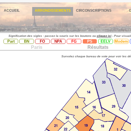
ACCUEIL
ARRONDISSEMENTS
CIRCONSCRIPTIONS
Signification des sigles : passez la souris sur les boutons ou
cliquez ici
- Pour visual
Part
BN
FO
NPA
FG
PS
EELV
Modem
Paris
Résultats
Survolez chaque bureau de vote pour voir les dé