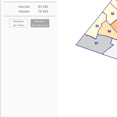
Inscrits
83 195
Votants
70 443
Nombres
Numéros
de Votes
des Bureaux