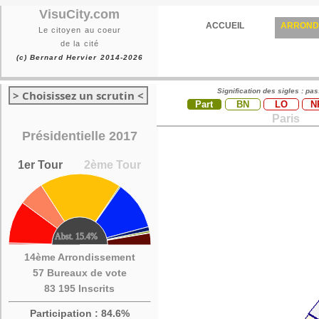
VisuCity.com
ACCUEIL
ARROND
Le citoyen au coeur
de la cité
(c) Bernard Hervier 2014-2026
Signification des sigles : pa
> Choisissez un scrutin <
Part
BN
LO
N
Paris
Présidentielle 2017
1er Tour
2ème Tour
14ème Arrondissement
57 Bureaux de vote
83 195 Inscrits
Participation : 84.6%