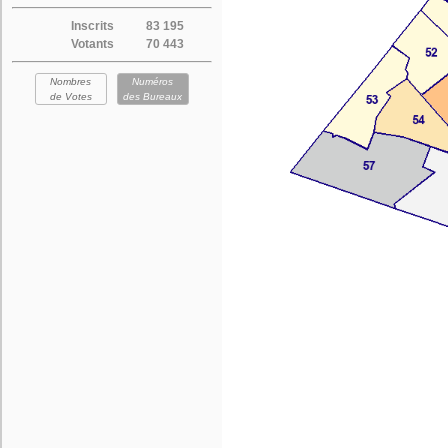
Inscrits
83 195
Votants
70 443
Nombres
Numéros
de Votes
des Bureaux