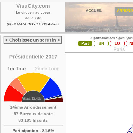
VisuCity.com
ACCUEIL
ARROND
Le citoyen au coeur
de la cité
(c) Bernard Hervier 2014-2026
Signification des sigles : pa
> Choisissez un scrutin <
Part
BN
LO
N
Paris
Présidentielle 2017
1er Tour
2ème Tour
14ème Arrondissement
57 Bureaux de vote
83 195 Inscrits
Participation : 84.6%