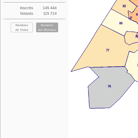
Inscrits
145 444
Votants
115 714
Nombres
Numéros
de Votes
des Bureaux