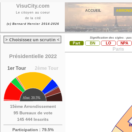
VisuCity.com
ACCUEIL
ARROND
Le citoyen au coeur
de la cité
(c) Bernard Hervier 2014-2026
Signification des sigles : pa
> Choisissez un scrutin <
Part
BN
LO
NPA
Paris
Présidentielle 2022
1er Tour
2ème Tour
15ème Arrondissement
95 Bureaux de vote
145 444 Inscrits
Participation : 79.5%