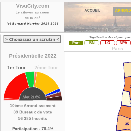
VisuCity.com
ACCUEIL
ARROND
Le citoyen au coeur
de la cité
(c) Bernard Hervier 2014-2026
Signification des sigles : pa
> Choisissez un scrutin <
Part
BN
LO
NPA
Paris
Présidentielle 2022
1er Tour
2ème Tour
10ème Arrondissement
39 Bureaux de vote
56 385 Inscrits
Participation : 78.4%