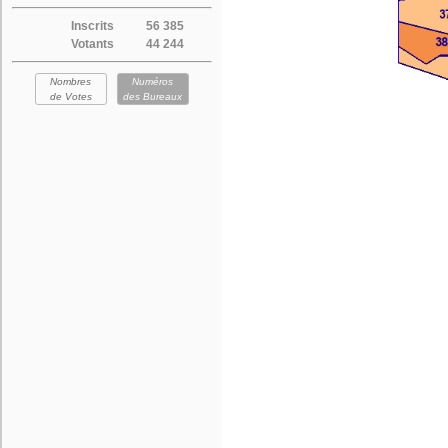
Inscrits
56 385
Votants
44 244
Nombres
Numéros
de Votes
des Bureaux