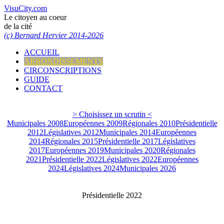
VisuCity.com
Le citoyen au coeur
de la cité
(c) Bernard Hervier 2014-2026
ACCUEIL
ARRONDISSEMENTS
CIRCONSCRIPTIONS
GUIDE
CONTACT
> Choisissez un scrutin <
Municipales 2008
Européennes 2009
Régionales 2010
Présidentielle
2012
Législatives 2012
Municipales 2014
Européennes
2014
Régionales 2015
Présidentielle 2017
Législatives
2017
Européennes 2019
Municipales 2020
Régionales
2021
Présidentielle 2022
Législatives 2022
Européennes
2024
Législatives 2024
Municipales 2026
Présidentielle 2022