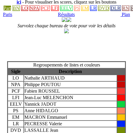
ici
- Pour visualiser les scores, cliquez sur les boutons
Part
BN
LO
NPA
PCF
LFI
EELV
PS
EM
LR
DVD
DLR
RN
Paris
Résultats
Plan
Survolez chaque bureau de vote pour voir les détails
Regroupements de listes et couleurs
Sigle
Description
LO
Nathalie ARTHAUD
NPA
Philippe POUTOU
PCF
Fabien ROUSSEL
LFI
Jean-Luc MELENCHON
EELV
Yannick JADOT
PS
Anne HIDALGO
EM
MACRON Emmanuel
LR
PECRESSE Valerie
DVD
LASSALLE Jean