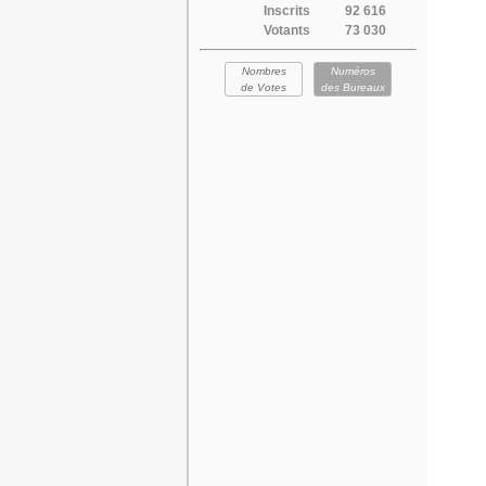
Inscrits
92 616
Votants
73 030
Nombres
Numéros
de Votes
des Bureaux