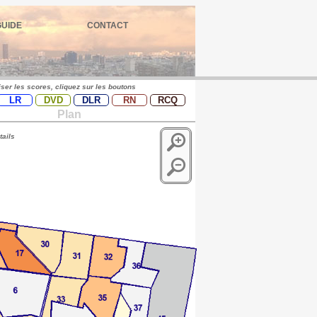
GUIDE
CONTACT
iser les scores, cliquez sur les boutons
LR
DVD
DLR
RN
RCQ
Plan
tails