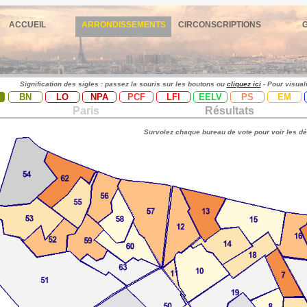
ACCUEIL
ARRONDISSEMENTS
CIRCONSCRIPTIONS
Signification des sigles : passez la souris sur les boutons ou
cliquez ici
- Pour visual
BN
LO
NPA
PCF
LFI
EELV
PS
EM
Paris
Résultats
Survolez chaque bureau de vote pour voir les dé