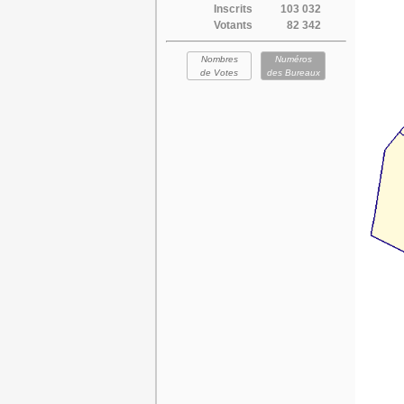
Inscrits
103 032
Votants
82 342
Nombres
Numéros
de Votes
des Bureaux