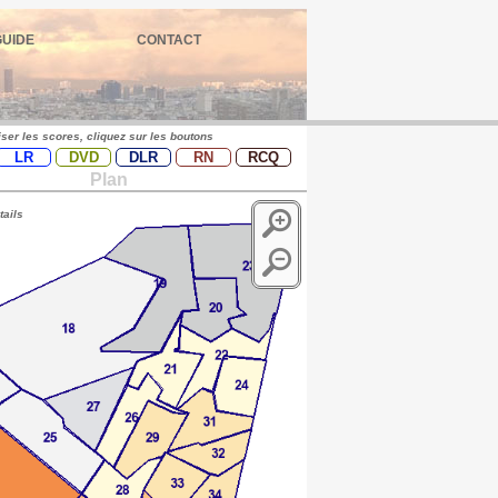
GUIDE
CONTACT
iser les scores, cliquez sur les boutons
LR
DVD
DLR
RN
RCQ
Plan
tails