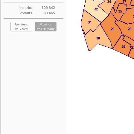
Inscrits
109 842
Votants
83 465
Nombres
Numéros
de Votes
des Bureaux