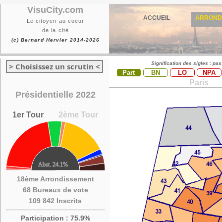
VisuCity.com
ACCUEIL
ARROND
Le citoyen au coeur
de la cité
(c) Bernard Hervier 2014-2026
Signification des sigles : pa
> Choisissez un scrutin <
Part
BN
LO
NPA
Paris
Présidentielle 2022
1er Tour
2ème Tour
18ème Arrondissement
68 Bureaux de vote
109 842 Inscrits
Participation : 75.9%