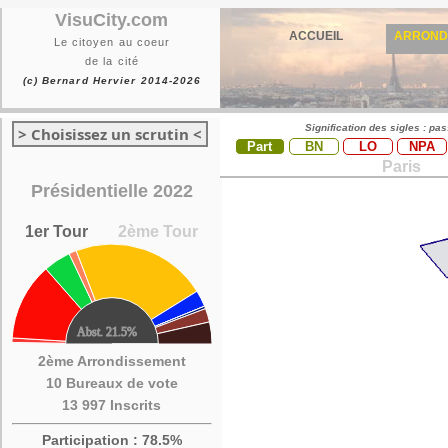
VisuCity.com
ACCUEIL
ARROND
Le citoyen au coeur
de la cité
(c) Bernard Hervier 2014-2026
Signification des sigles : pa
> Choisissez un scrutin <
Part
BN
LO
NPA
Paris
Présidentielle 2022
1er Tour
2ème Tour
2ème Arrondissement
10 Bureaux de vote
13 997 Inscrits
Participation : 78.5%