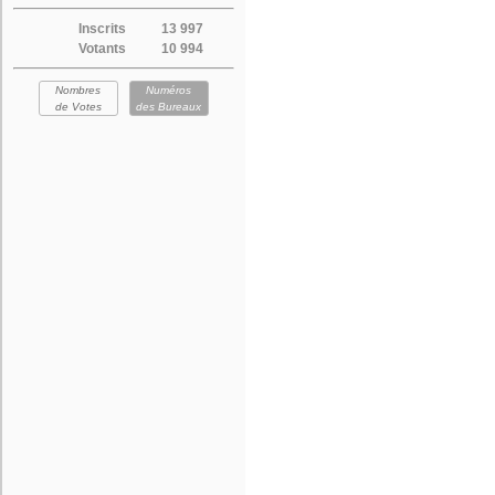
Inscrits
13 997
Votants
10 994
Nombres
Numéros
de Votes
des Bureaux