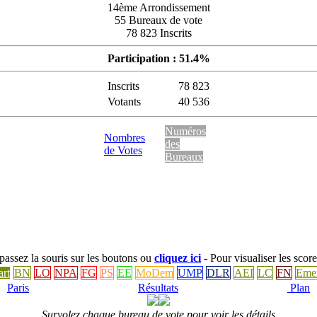
14ème Arrondissement
55 Bureaux de vote
78 823 Inscrits
Participation : 51.4%
Inscrits
78 823
Votants
40 536
Numéros
Nombres
des
de Votes
Bureaux
: passez la souris sur les boutons ou
cliquez ici
- Pour visualiser les score
art
BN
LO
NPA
FG
PS
EE
MoDem
UMP
DLR
AEI
LC
FN
Eme
Paris
Résultats
Plan
Survolez chaque bureau de vote pour voir les détails