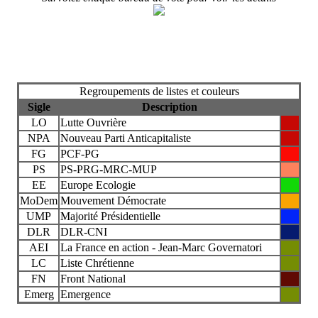
Regroupements de listes et couleurs
Sigle
Description
LO
Lutte Ouvrière
NPA
Nouveau Parti Anticapitaliste
FG
PCF-PG
PS
PS-PRG-MRC-MUP
EE
Europe Ecologie
MoDem
Mouvement Démocrate
UMP
Majorité Présidentielle
DLR
DLR-CNI
AEI
La France en action - Jean-Marc Governatori
LC
Liste Chrétienne
FN
Front National
Emerg
Emergence