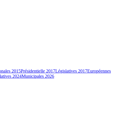
onales 2015
Présidentielle 2017
Législatives 2017
Européennes
latives 2024
Municipales 2026