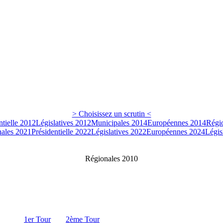
> Choisissez un scrutin <
ntielle 2012
Législatives 2012
Municipales 2014
Européennes 2014
Régi
ales 2021
Présidentielle 2022
Législatives 2022
Européennes 2024
Légis
Régionales 2010
1er Tour
2ème Tour