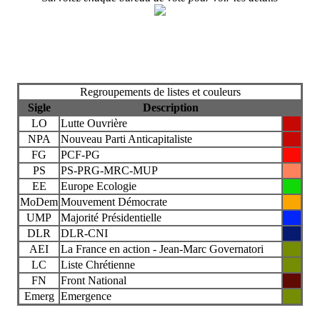
Regroupements de listes et couleurs
Sigle
Description
LO
Lutte Ouvrière
NPA
Nouveau Parti Anticapitaliste
FG
PCF-PG
PS
PS-PRG-MRC-MUP
EE
Europe Ecologie
MoDem
Mouvement Démocrate
UMP
Majorité Présidentielle
DLR
DLR-CNI
AEI
La France en action - Jean-Marc Governatori
LC
Liste Chrétienne
FN
Front National
Emerg
Emergence