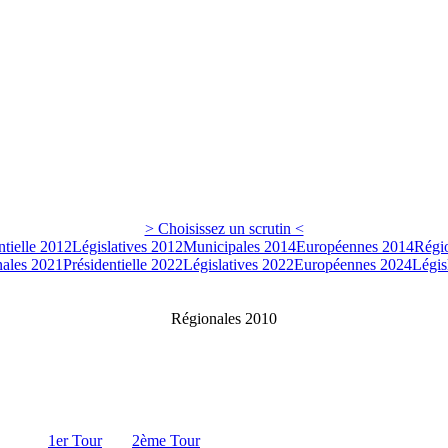
> Choisissez un scrutin <
ntielle 2012
Législatives 2012
Municipales 2014
Européennes 2014
Régi
ales 2021
Présidentielle 2022
Législatives 2022
Européennes 2024
Légis
Régionales 2010
1er Tour
2ème Tour