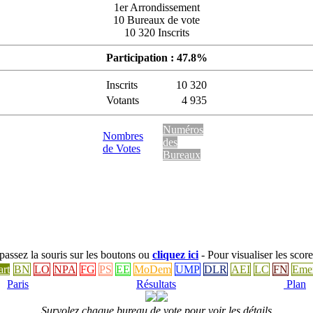
1er Arrondissement
10 Bureaux de vote
10 320 Inscrits
Participation : 47.8%
Inscrits
10 320
Votants
4 935
Numéros
Nombres
des
de Votes
Bureaux
: passez la souris sur les boutons ou
cliquez ici
- Pour visualiser les score
art
BN
LO
NPA
FG
PS
EE
MoDem
UMP
DLR
AEI
LC
FN
Eme
Paris
Résultats
Plan
Survolez chaque bureau de vote pour voir les détails