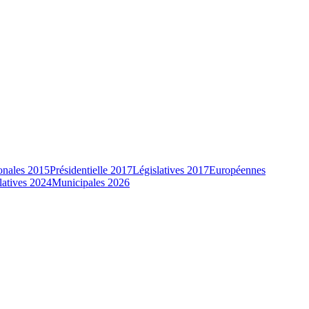
onales 2015
Présidentielle 2017
Législatives 2017
Européennes
latives 2024
Municipales 2026