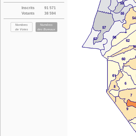
Inscrits
91 571
Votants
38 594
Nombres
Numéros
de Votes
des Bureaux