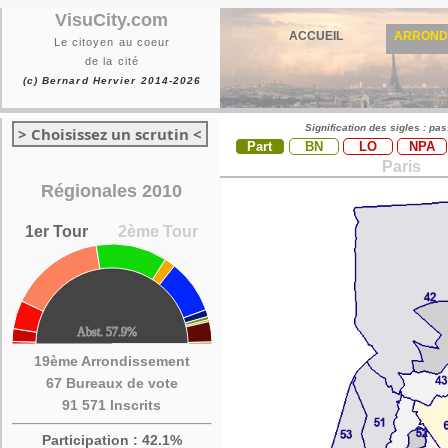
VisuCity.com
ACCUEIL
ARROND
Le citoyen au coeur
de la cité
(c) Bernard Hervier 2014-2026
Signification des sigles : pa
> Choisissez un scrutin <
Part
BN
LO
NPA
Paris
Régionales 2010
1er Tour
2ème Tour
19ème Arrondissement
67 Bureaux de vote
91 571 Inscrits
Participation : 42.1%