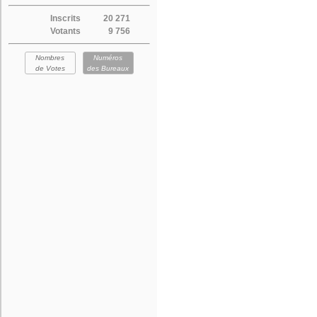
Inscrits
20 271
Votants
9 756
Nombres
Numéros
de Votes
des Bureaux