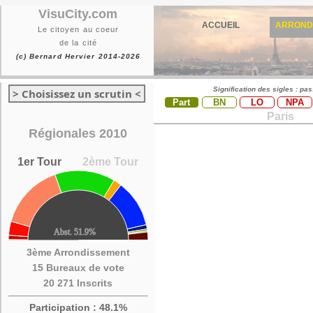
VisuCity.com
ACCUEIL
ARROND
Le citoyen au coeur
de la cité
(c) Bernard Hervier 2014-2026
Signification des sigles : pa
> Choisissez un scrutin <
Part
BN
LO
NPA
Paris
Régionales 2010
1er Tour
2ème Tour
3ème Arrondissement
15 Bureaux de vote
20 271 Inscrits
Participation : 48.1%