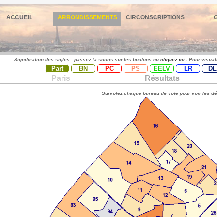
ACCUEIL
ARRONDISSEMENTS
CIRCONSCRIPTIONS
Signification des sigles : passez la souris sur les boutons ou
cliquez ici
- Pour visual
Part
BN
PC
PS
EELV
LR
DL
Paris
Résultats
Survolez chaque bureau de vote pour voir les dé