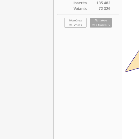
Inscrits
135 482
Votants
72 326
Nombres
Numéros
de Votes
des Bureaux