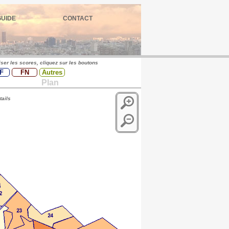
GUIDE
CONTACT
iser les scores, cliquez sur les boutons
F
FN
Autres
Plan
tails