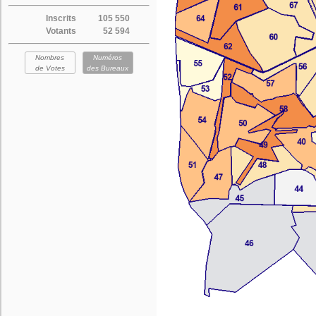
Inscrits
105 550
Votants
52 594
Nombres
Numéros
de Votes
des Bureaux