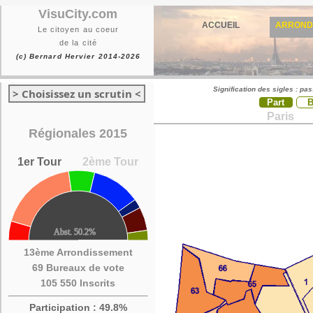
VisuCity.com
ACCUEIL
ARROND
Le citoyen au coeur
de la cité
(c) Bernard Hervier 2014-2026
Signification des sigles : pa
> Choisissez un scrutin <
Part
Paris
Régionales 2015
1er Tour
2ème Tour
13ème Arrondissement
69 Bureaux de vote
105 550 Inscrits
Participation : 49.8%