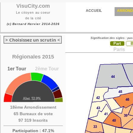
VisuCity.com
ACCUEIL
ARROND
Le citoyen au coeur
de la cité
(c) Bernard Hervier 2014-2026
Signification des sigles : pa
> Choisissez un scrutin <
Part
Paris
Régionales 2015
1er Tour
2ème Tour
18ème Arrondissement
65 Bureaux de vote
97 319 Inscrits
Participation : 47.1%