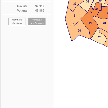
Inscrits
97 319
Votants
45 869
Nombres
Numéros
de Votes
des Bureaux