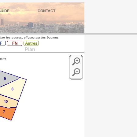
GUIDE
CONTACT
iser les scores, cliquez sur les boutons
F
FN
Autres
Plan
tails