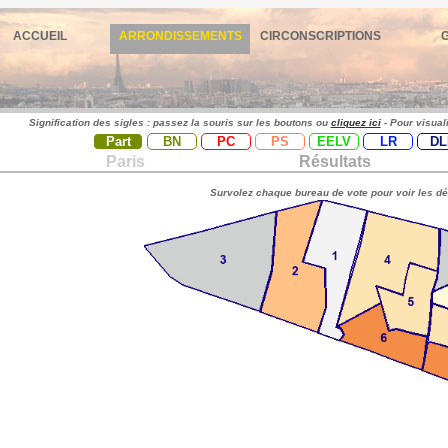
ACCUEIL
ARRONDISSEMENTS
CIRCONSCRIPTIONS
Signification des sigles : passez la souris sur les boutons ou
cliquez ici
- Pour visual
Part
BN
PC
PS
EELV
LR
DL
Paris
Résultats
Survolez chaque bureau de vote pour voir les dé