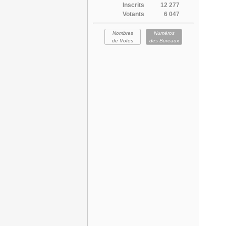
Inscrits
12 277
Votants
6 047
Nombres
Numéros
de Votes
des Bureaux