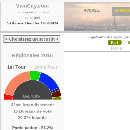
VisuCity.com
ACCUEIL
ARROND
Le citoyen au coeur
de la cité
(c) Bernard Hervier 2014-2026
Signification des sigles : pa
> Choisissez un scrutin <
Part
Paris
Régionales 2015
1er Tour
2ème Tour
3ème Arrondissement
15 Bureaux de vote
20 378 Inscrits
Participation : 53.2%