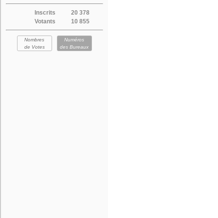
Inscrits
20 378
Votants
10 855
Nombres
Numéros
de Votes
des Bureaux