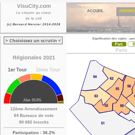
VisuCity.com
ACCUEIL
ARROND
Le citoyen au coeur
de la cité
(c) Bernard Hervier 2014-2026
Signification des sigles : pa
> Choisissez un scrutin <
Part.
Paris
Régionales 2021
1er Tour
2ème Tour
12ème Arrondissement
64 Bureaux de vote
90 682 Inscrits
Participation : 36.2%