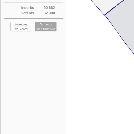
Inscrits
90 682
Votants
32 908
Nombres
Numéros
de Votes
des Bureaux