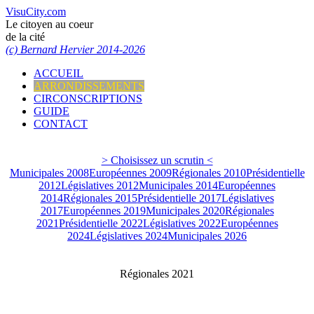
VisuCity.com
Le citoyen au coeur
de la cité
(c) Bernard Hervier 2014-2026
ACCUEIL
ARRONDISSEMENTS
CIRCONSCRIPTIONS
GUIDE
CONTACT
> Choisissez un scrutin <
Municipales 2008
Européennes 2009
Régionales 2010
Présidentielle
2012
Législatives 2012
Municipales 2014
Européennes
2014
Régionales 2015
Présidentielle 2017
Législatives
2017
Européennes 2019
Municipales 2020
Régionales
2021
Présidentielle 2022
Législatives 2022
Européennes
2024
Législatives 2024
Municipales 2026
Régionales 2021