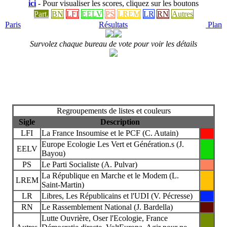
ici
- Pour visualiser les scores, cliquez sur les boutons
Part.
BN
LFI
EELV
PS
LREM
LR
RN
Autres
Paris
Résultats
Plan
Survolez chaque bureau de vote pour voir les détails
Regroupements de listes et couleurs
Sigle
Description
LFI
La France Insoumise et le PCF (C. Autain)
Europe Ecologie Les Vert et Génération.s (J.
EELV
Bayou)
PS
Le Parti Socialiste (A. Pulvar)
La République en Marche et le Modem (L.
LREM
Saint-Martin)
LR
Libres, Les Républicains et l'UDI (V. Pécresse)
RN
Le Rassemblement National (J. Bardella)
Lutte Ouvrière, Oser l'Ecologie, France