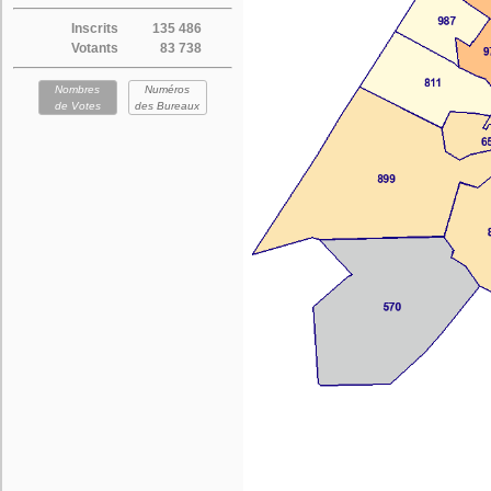
Inscrits
135 486
Votants
83 738
Nombres
Numéros
de Votes
des Bureaux