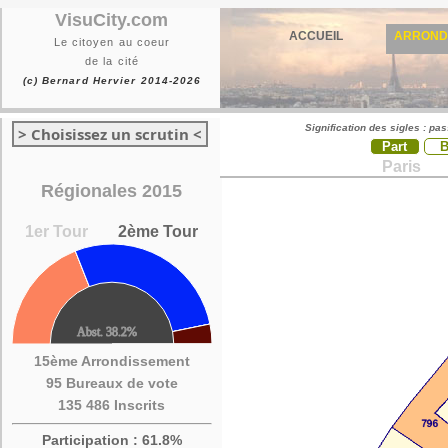
VisuCity.com
ACCUEIL
ARROND
Le citoyen au coeur
de la cité
(c) Bernard Hervier 2014-2026
Signification des sigles : pa
> Choisissez un scrutin <
Part
Paris
Régionales 2015
1er Tour
2ème Tour
15ème Arrondissement
95 Bureaux de vote
135 486 Inscrits
Participation : 61.8%