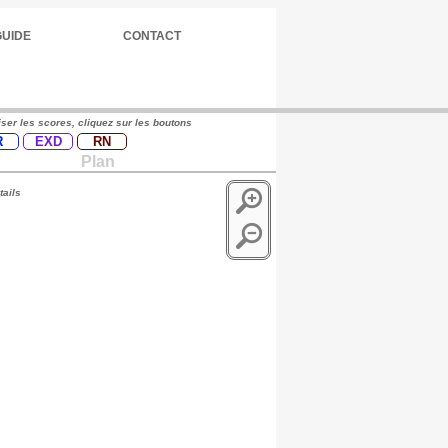
GUIDE
CONTACT
iser les scores, cliquez sur les boutons
R
EXD
RN
Plan
tails