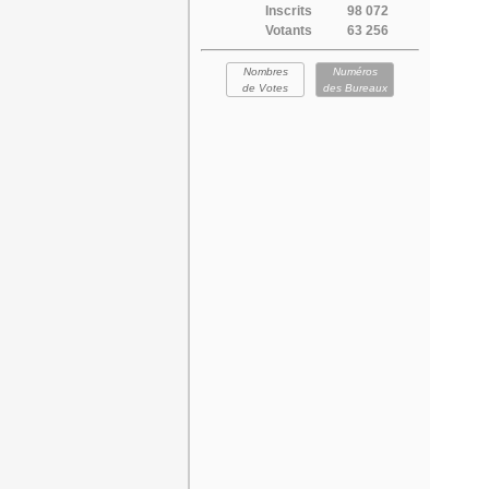
Inscrits
98 072
Votants
63 256
Nombres
Numéros
de Votes
des Bureaux