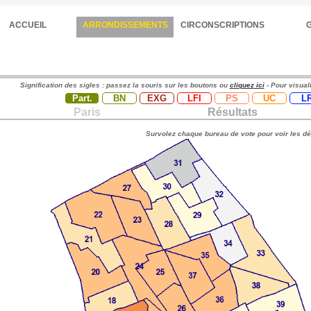
ACCUEIL
ARRONDISSEMENTS
CIRCONSCRIPTIONS
Signification des sigles : passez la souris sur les boutons ou
cliquez ici
- Pour visual
Part.
BN
EXG
LFI
PS
UC
L
Paris
Résultats
Survolez chaque bureau de vote pour voir les dé