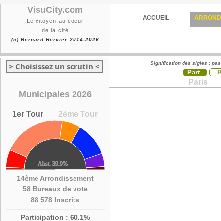
VisuCity.com
ACCUEIL
ARROND
Le citoyen au coeur
de la cité
(c) Bernard Hervier 2014-2026
Signification des sigles : pa
> Choisissez un scrutin <
Part.
Paris
Municipales 2026
1er Tour
2ème Tour
14ème Arrondissement
58 Bureaux de vote
88 578 Inscrits
Participation : 60.1%