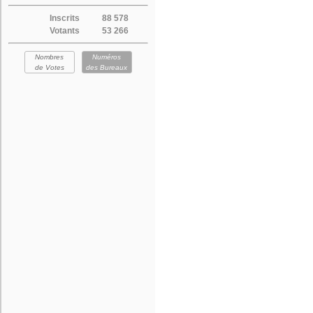
Inscrits
88 578
Votants
53 266
Nombres
Numéros
de Votes
des Bureaux