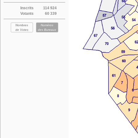
Inscrits
114 924
Votants
60 339
Nombres
Numéros
de Votes
des Bureaux