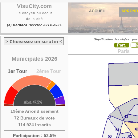
VisuCity.com
ACCUEIL
ARROND
Le citoyen au coeur
de la cité
(c) Bernard Hervier 2014-2026
Signification des sigles : pa
> Choisissez un scrutin <
Part.
Paris
Municipales 2026
1er Tour
2ème Tour
19ème Arrondissement
72 Bureaux de vote
114 924 Inscrits
Participation : 52.5%