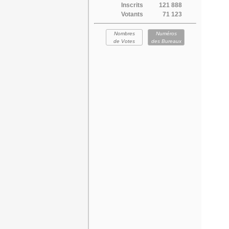
Inscrits
121 888
Votants
71 123
Nombres
Numéros
de Votes
des Bureaux