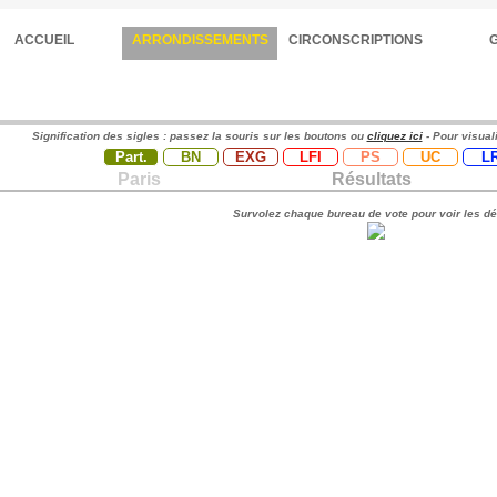
ACCUEIL
ARRONDISSEMENTS
CIRCONSCRIPTIONS
Signification des sigles : passez la souris sur les boutons ou
cliquez ici
- Pour visual
Part.
BN
EXG
LFI
PS
UC
L
Paris
Résultats
Survolez chaque bureau de vote pour voir les dé