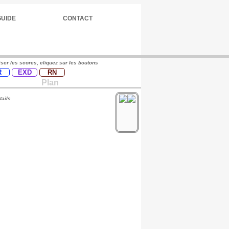
GUIDE
CONTACT
iser les scores, cliquez sur les boutons
R
EXD
RN
Plan
tails