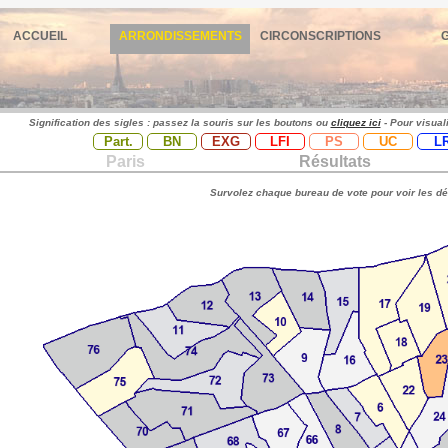
ACCUEIL
ARRONDISSEMENTS
CIRCONSCRIPTIONS
Signification des sigles : passez la souris sur les boutons ou
cliquez ici
- Pour visual
Part.
BN
EXG
LFI
PS
UC
L
Paris
Résultats
Survolez chaque bureau de vote pour voir les dé