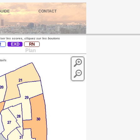
GUIDE
CONTACT
iser les scores, cliquez sur les boutons
R
EXD
RN
Plan
tails