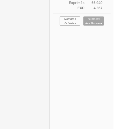
Exprimés
66 940
EXD
4 367
Nombres
Numéros
de Votes
des Bureaux