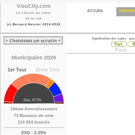
VisuCity.com
ACCUEIL
ARROND
Le citoyen au coeur
de la cité
(c) Bernard Hervier 2014-2026
Signification des sigles : pa
> Choisissez un scrutin <
Part.
Paris
Municipales 2026
1er Tour
2ème Tour
19ème Arrondissement
72 Bureaux de vote
114 924 Inscrits
EXG : 2.35%