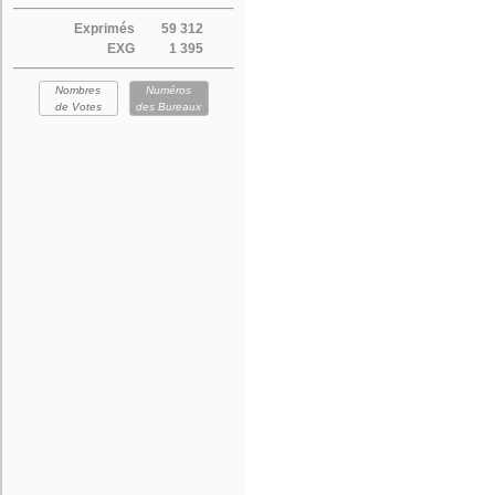
Exprimés
59 312
EXG
1 395
Nombres
Numéros
de Votes
des Bureaux