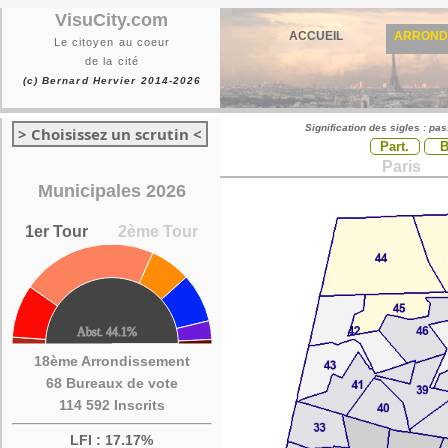
VisuCity.com
ACCUEIL
ARROND
Le citoyen au coeur
de la cité
(c) Bernard Hervier 2014-2026
Signification des sigles : pa
> Choisissez un scrutin <
Part.
Paris
Municipales 2026
1er Tour
2ème Tour
18ème Arrondissement
68 Bureaux de vote
114 592 Inscrits
LFI : 17.17%