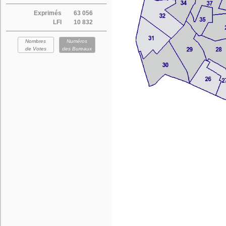
Exprimés
63 056
LFI
10 832
Nombres
Numéros
de Votes
des Bureaux