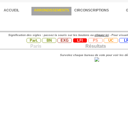
ACCUEIL
ARRONDISSEMENTS
CIRCONSCRIPTIONS
Signification des sigles : passez la souris sur les boutons ou
cliquez ici
- Pour visual
Part.
BN
EXG
LFI
PS
UC
L
Paris
Résultats
Survolez chaque bureau de vote pour voir les dé