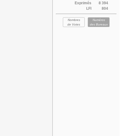
Exprimés
8 394
LFI
804
Nombres
Numéros
de Votes
des Bureaux