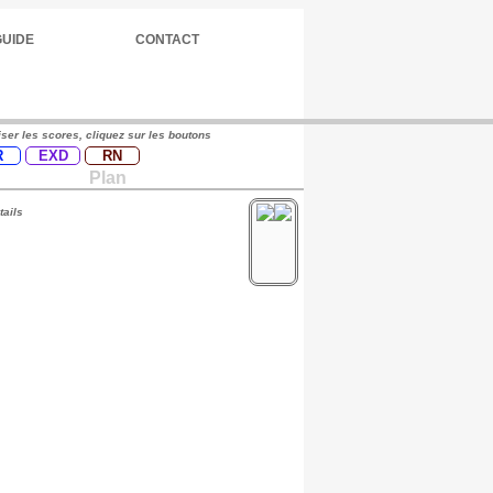
GUIDE
CONTACT
iser les scores, cliquez sur les boutons
R
EXD
RN
Plan
tails