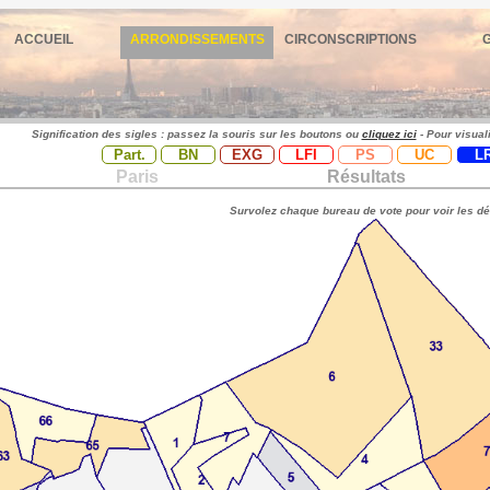
ACCUEIL
ARRONDISSEMENTS
CIRCONSCRIPTIONS
Signification des sigles : passez la souris sur les boutons ou
cliquez ici
- Pour visual
Part.
BN
EXG
LFI
PS
UC
L
Paris
Résultats
Survolez chaque bureau de vote pour voir les dé