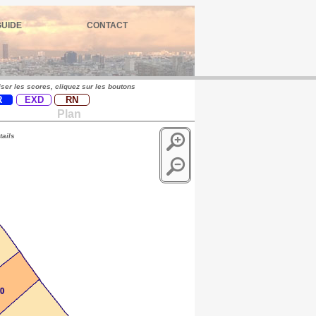
GUIDE
CONTACT
iser les scores, cliquez sur les boutons
R
EXD
RN
Plan
tails