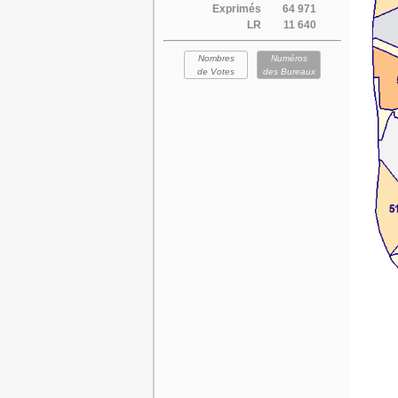
Exprimés
64 971
LR
11 640
Nombres
Numéros
de Votes
des Bureaux