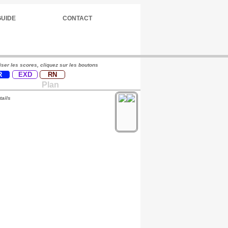
GUIDE
CONTACT
iser les scores, cliquez sur les boutons
R
EXD
RN
Plan
tails