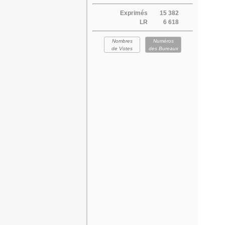
Exprimés
15 382
LR
6 618
Nombres
Numéros
de Votes
des Bureaux