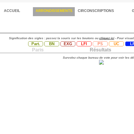
ACCUEIL
ARRONDISSEMENTS
CIRCONSCRIPTIONS
Signification des sigles : passez la souris sur les boutons ou
cliquez ici
- Pour visual
Part.
BN
EXG
LFI
PS
UC
L
Paris
Résultats
Survolez chaque bureau de vote pour voir les dé