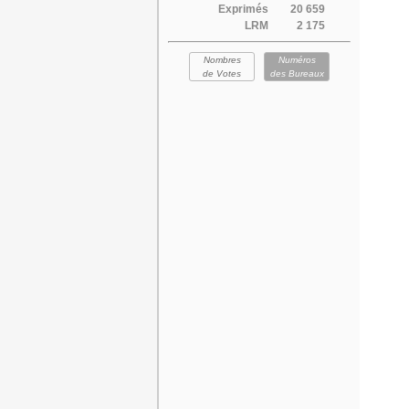
Exprimés
20 659
LRM
2 175
Nombres
Numéros
de Votes
des Bureaux