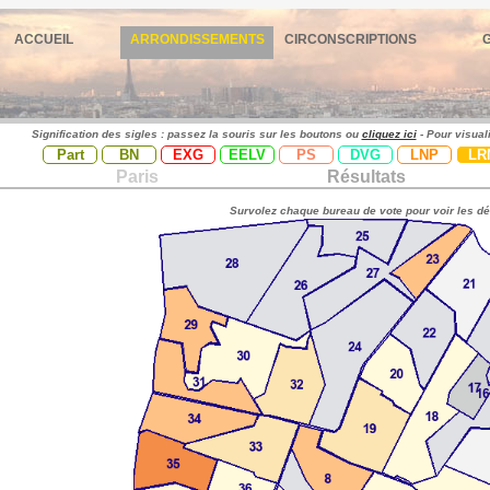
ACCUEIL
ARRONDISSEMENTS
CIRCONSCRIPTIONS
Signification des sigles : passez la souris sur les boutons ou
cliquez ici
- Pour visual
Part
BN
EXG
EELV
PS
DVG
LNP
LR
Paris
Résultats
Survolez chaque bureau de vote pour voir les dé