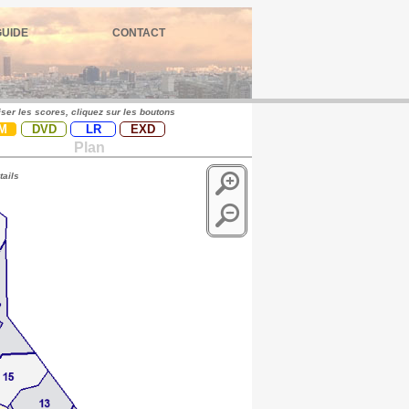
GUIDE
CONTACT
iser les scores, cliquez sur les boutons
M
DVD
LR
EXD
Plan
tails