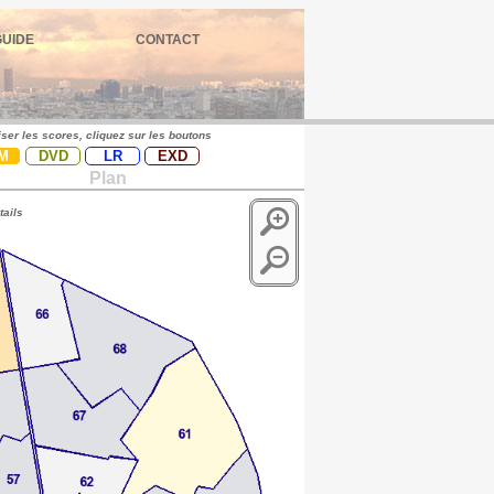
GUIDE
CONTACT
iser les scores, cliquez sur les boutons
M
DVD
LR
EXD
Plan
tails