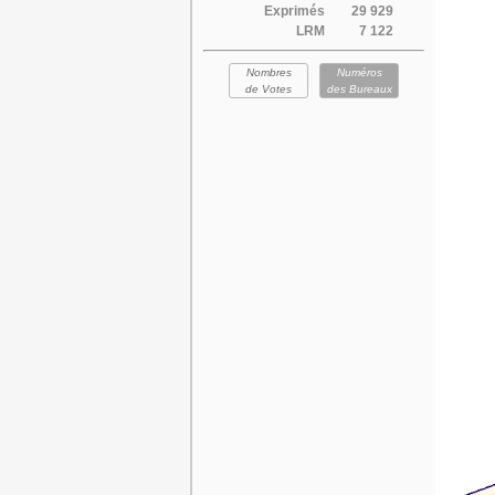
Exprimés
29 929
LRM
7 122
Nombres
Numéros
de Votes
des Bureaux