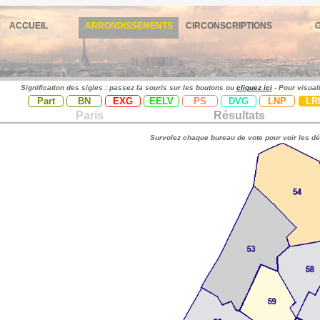
ACCUEIL
ARRONDISSEMENTS
CIRCONSCRIPTIONS
Signification des sigles : passez la souris sur les boutons ou
cliquez ici
- Pour visual
Part
BN
EXG
EELV
PS
DVG
LNP
LR
Paris
Résultats
Survolez chaque bureau de vote pour voir les dé